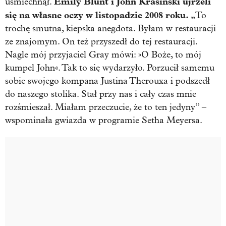
Emily Blunt i John Krasinski ujrzeli
uśmiechnął.
się na własne oczy w listopadzie 2008 roku.
„To
trochę smutna, kiepska anegdota. Byłam w restauracji
ze znajomym. On też przyszedł do tej restauracji.
Nagle mój przyjaciel Gray mówi: »O Boże, to mój
kumpel John«. Tak to się wydarzyło. Porzucił samemu
sobie swojego kompana Justina Therouxa i podszedł
do naszego stolika. Stał przy nas i cały czas mnie
rozśmieszał. Miałam przeczucie, że to ten jedyny” –
wspominała gwiazda w programie Setha Meyersa.