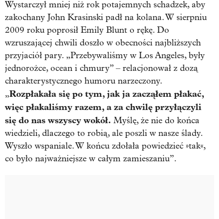
Wystarczył mniej niż rok potajemnych schadzek, aby
zakochany John Krasinski padł na kolana. W sierpniu
2009 roku poprosił Emily Blunt o rękę. Do
wzruszającej chwili doszło w obecności najbliższych
przyjaciół pary. „Przebywaliśmy w Los Angeles, były
jednorożce, ocean i chmury” – relacjonował z dozą
charakterystycznego humoru narzeczony.
Rozpłakała się po tym, jak ja zacząłem płakać,
„
więc płakaliśmy razem, a za chwilę przyłączyli
się do nas wszyscy wokół.
Myślę, że nie do końca
wiedzieli, dlaczego to robią, ale poszli w nasze ślady.
Wyszło wspaniale. W końcu zdołała powiedzieć »tak«,
co było najważniejsze w całym zamieszaniu”.