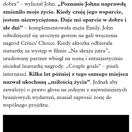
„Poznanie Johna naprawdę
dobra” – wyliczał John.
zmieniło moje życie. Kiedy czuję jego wsparcie,
jestem niezwyciężona. Daje mi oparcie w dobre i
złe dni”
– komplementowała męża Emily. John
odwdzięczył się uroczym gestem na gali wręczenia
nagród Critics' Choice. Kiedy aktorka odbierała
statuetkę za występ w filmie „Na skraju jutra”,
uradowany partner wbiegł na scenę i entuzjastycznie
uściskał laureatkę nagrody. „Couple goals” – pisali
Kilka lat później z tego samego miejsca
internauci.
nazwał ukochaną „miłością życia”
. Jednak aby
zawalczyć o prawo głosu na jednym z najważniejszych
branżowych wydarzeń, musiał zaprosić żonę do
wspólnego projektu.