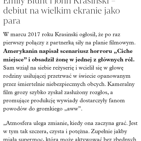
Emily Blunt i John Krasinski –
debiut na wielkim ekranie jako
para
W marcu 2017 roku Krasinski ogłosił, że po raz
pierwszy połączy z partnerką siły na planie filmowym.
Amerykanin napisał scenariusz horroru „Ciche
miejsce” i obsadził żonę w jednej z głównych ról.
Sam wziął na siebie reżyserię i wcielił się w głowę
rodziny usiłującej przetrwać w świecie opanowanym
przez śmiertelnie niebezpiecznych obcych. Kameralny
film grozy szybko zyskał zasłużony rozgłos, a
promujące produkcję wywiady dostarczyły fanom
powodów do gromkiego „aww”.
„Atmosfera ulega zmianie, kiedy ona zaczyna grać. Jest
w tym tak szczera, czysta i potężna. Zupełnie jakby
miała supermoc, którą może aktywować bez zbędnych