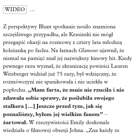
WIDEO
…
Z perspektywy Blunt spotkanie nosiło znamiona
szczęśliwego przypadku, ale Krasinski nie mógł
przegapić okazji na rozmowę z cztery lata młodszą
Glamour
koleżanką po fachu. Na łamach
ujawnił, że
niemal na pamięć znał jej największy kinowy hit. Kiedy
pewnego razu wyznał, że ekranizację powieści Lauren
Weisberger widział już 75 razy, był wdzięczny, że
rozmówczyni nie spanikowała i nie uciekła w
„Mam farta, że mnie nie rzuciła i nie
popłochu.
zdawała sobie sprawy, że poślubiła swojego
stalkera [...] Jeszcze przed tym, jak się
poznaliśmy, byłem jej wielkim fanem”
–
żartował.
W rzeczywistości Emily doskonale
wiedziała o filmowej obsesji Johna. „Zna każdy ze