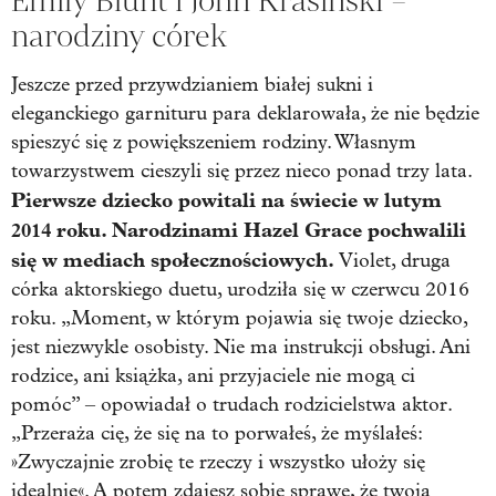
Emily Blunt i John Krasinski –
narodziny córek
Jeszcze przed przywdzianiem białej sukni i
eleganckiego garnituru para deklarowała, że nie będzie
spieszyć się z powiększeniem rodziny. Własnym
towarzystwem cieszyli się przez nieco ponad trzy lata.
Pierwsze dziecko powitali na świecie w lutym
2014 roku. Narodzinami Hazel Grace pochwalili
się w mediach społecznościowych.
Violet, druga
córka aktorskiego duetu, urodziła się w czerwcu 2016
roku. „Moment, w którym pojawia się twoje dziecko,
jest niezwykle osobisty. Nie ma instrukcji obsługi. Ani
rodzice, ani książka, ani przyjaciele nie mogą ci
pomóc” – opowiadał o trudach rodzicielstwa aktor.
„Przeraża cię, że się na to porwałeś, że myślałeś:
»Zwyczajnie zrobię te rzeczy i wszystko ułoży się
idealnie«. A potem zdajesz sobie sprawę, że twoja