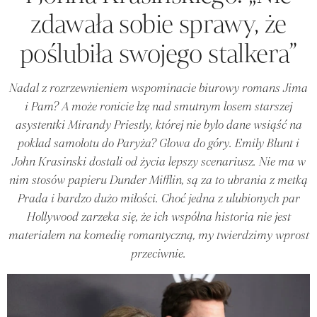
zdawała sobie sprawy, że
poślubiła swojego stalkera”
Nadal z rozrzewnieniem wspominacie biurowy romans Jima
i Pam? A może ronicie łzę nad smutnym losem starszej
asystentki Mirandy Priestly, której nie było dane wsiąść na
pokład samolotu do Paryża? Głowa do góry. Emily Blunt i
John Krasinski dostali od życia lepszy scenariusz. Nie ma w
nim stosów papieru Dunder Mifflin, są za to ubrania z metką
Prada i bardzo dużo miłości. Choć jedna z ulubionych par
Hollywood zarzeka się, że ich wspólna historia nie jest
materiałem na komedię romantyczną, my twierdzimy wprost
przeciwnie.