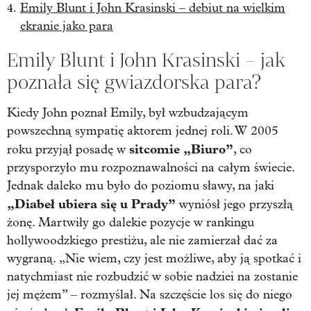
Emily Blunt i John Krasinski – debiut na wielkim
ekranie jako para
Emily Blunt i John Krasinski – jak
poznała się gwiazdorska para?
Kiedy John poznał Emily, był wzbudzającym
powszechną sympatię aktorem jednej roli. W 2005
sitcomie „Biuro”
roku przyjął posadę w
, co
przysporzyło mu rozpoznawalności na całym świecie.
Jednak daleko mu było do poziomu sławy, na jaki
„Diabeł ubiera się u Prady”
wyniósł jego przyszłą
żonę. Martwiły go dalekie pozycje w rankingu
hollywoodzkiego prestiżu, ale nie zamierzał dać za
wygraną. „Nie wiem, czy jest możliwe, aby ją spotkać i
natychmiast nie rozbudzić w sobie nadziei na zostanie
jej mężem” – rozmyślał. Na szczęście los się do niego