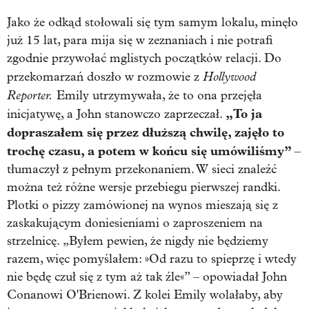
Jako że odkąd stołowali się tym samym lokalu, minęło
już 15 lat, para mija się w zeznaniach i nie potrafi
zgodnie przywołać mglistych początków relacji. Do
Hollywood
przekomarzań doszło w rozmowie z
Reporter.
Emily utrzymywała, że to ona przejęła
„To ja
inicjatywę, a John stanowczo zaprzeczał.
dopraszałem się przez dłuższą chwilę, zajęło to
trochę czasu, a potem w końcu się umówiliśmy”
–
tłumaczył z pełnym przekonaniem. W sieci znaleźć
można też różne wersje przebiegu pierwszej randki.
Plotki o pizzy zamówionej na wynos mieszają się z
zaskakującym doniesieniami o zaproszeniem na
strzelnicę. „Byłem pewien, że nigdy nie będziemy
razem, więc pomyślałem: »Od razu to spieprzę i wtedy
nie będę czuł się z tym aż tak źle«” – opowiadał John
Conanowi O'Brienowi. Z kolei Emily wolałaby, aby