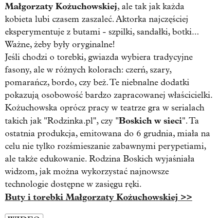
Małgorzaty Kożuchowskiej
, ale tak jak każda
kobieta lubi czasem zaszaleć. Aktorka najczęściej
eksperymentuje z butami - szpilki, sandałki, botki...
Ważne, żeby były oryginalne!
Jeśli chodzi o torebki, gwiazda wybiera tradycyjne
fasony, ale w różnych kolorach: czerń, szary,
pomarańcz, bordo, czy beż. Te niebnalne dodatki
pokazują osobowość bardzo zapracowanej właścicielki.
Kożuchowska oprócz pracy w teatrze gra w serialach
Boskich w sieci
takich jak "Rodzinka.pl", czy "
". Ta
ostatnia produkcja, emitowana do 6 grudnia, miała na
celu nie tylko rozśmieszanie zabawnymi perypetiami,
ale także edukowanie. Rodzina Boskich wyjaśniała
widzom, jak można wykorzystać najnowsze
technologie dostępne w zasięgu ręki.
Buty i torebki Małgorzaty Kożuchowskiej >>