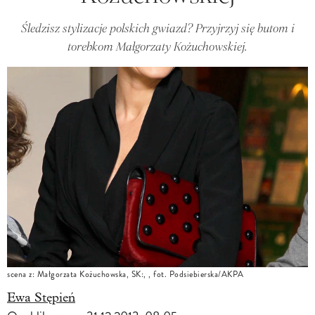
Śledzisz stylizacje polskich gwiazd? Przyjrzyj się butom i
torebkom Małgorzaty Kożuchowskiej.
scena z: Małgorzata Kożuchowska, SK:, , fot. Podsiebierska/AKPA
Ewa Stępień