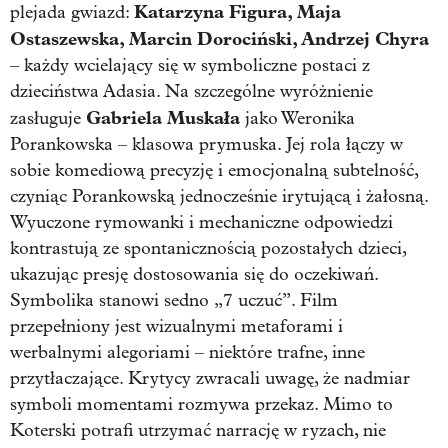
Katarzyna Figura, Maja
plejada gwiazd:
Ostaszewska, Marcin Dorociński, Andrzej Chyra
– każdy wcielający się w symboliczne postaci z
dzieciństwa Adasia. Na szczególne wyróżnienie
Gabriela Muskała
zasługuje
jako Weronika
Porankowska – klasowa prymuska. Jej rola łączy w
sobie komediową precyzję i emocjonalną subtelność,
czyniąc Porankowską jednocześnie irytującą i żałosną.
Wyuczone rymowanki i mechaniczne odpowiedzi
kontrastują ze spontanicznością pozostałych dzieci,
ukazując presję dostosowania się do oczekiwań.
Symbolika stanowi sedno „7 uczuć”. Film
przepełniony jest wizualnymi metaforami i
werbalnymi alegoriami – niektóre trafne, inne
przytłaczające. Krytycy zwracali uwagę, że nadmiar
symboli momentami rozmywa przekaz. Mimo to
Koterski potrafi utrzymać narrację w ryzach, nie