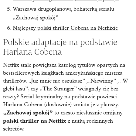
Warszawa drugoplanową bohaterką serialu
„Zachowaj spokój”
Najlepszy polski thriller Cobena na Netflixie
Polskie adaptacje na podstawie
Harlana Cobena
Netflix stale powiększa katolog tytułów opartych na
bestsellerowych książkach amerykańskiego mistrza
thrillerów.
„Już mnie nie oszukasz”
,
„Niewinny”
, „W
głębi lasu”, czy
„The Stranger”
wciągnęły cię bez
reszty? Serial kryminalny na podstawie powieści
Harlana Cobena (dosłownie) zmiata je z planszy.
„Zachowaj spokój”
to często niesłusznie omijany
polski thriller na
Netflix
z nutką rodzinnych
sekretów.