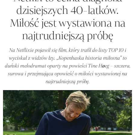
dzisiejszych 40-latków.
Miłość jest wystawiona na
najtrudniejszą próbę
Na Netflixie pojawił się film, który trafił do listy TOP 10 i
wyciskał z widzów łzy. „Kopenhaska historia miłosna” to
duński melodramat oparty na powieści Tine Høeg – szczera,
surowa i przejmująca opowieść o miłości wystawionej na
najtrudniejszą próbę.