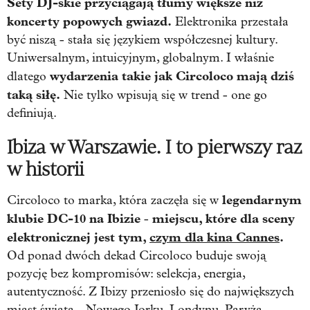
Sety DJ-skie przyciągają tłumy większe niż
koncerty popowych gwiazd.
Elektronika przestała
być niszą - stała się językiem współczesnej kultury.
Uniwersalnym, intuicyjnym, globalnym. I właśnie
wydarzenia takie jak Circoloco mają dziś
dlatego
taką siłę.
Nie tylko wpisują się w trend - one go
definiują.
Ibiza w Warszawie. I to pierwszy raz
w historii
legendarnym
Circoloco
to marka, która zaczęła się w
klubie DC-10 na Ibizie
miejscu, które dla sceny
-
elektronicznej jest tym,
czym dla kina Cannes
.
Od ponad dwóch dekad Circoloco buduje swoją
pozycję bez kompromisów: selekcja, energia,
autentyczność. Z Ibizy przeniosło się do największych
miast świata - Nowego Jorku, Londynu, Paryża.