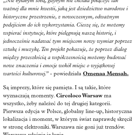
„Nie byłabym sobą, gdybym nie chciała połączyć tak
ważnej dla mnie kwestii, jaką jest dziedzictwo narodowe i
historyczne przestrzenie, z nowoczesnym, odważnym
podejściem do ich wykorzystania. Cieszę się, że możemy
wspierać instytucje, które pielęgnują naszą historię, i
jednocześnie nadawać tym miejscom nowy wymiar poprzez
sztukę i muzykę. Ten projekt pokazuje, że poprzez dialog
między przeszłością a współczesnością możemy budować
nowe znaczenia i emocje wokół miejsc o wyjątkowej
wartości kulturowej.”
Omenaa Mensah.
- powiedziała
Są imprezy, które się pamięta. I są takie, które
Circoloco Warsaw
wyznaczają momenty.
ma
wszystko, żeby należeć do tej drugiej kategorii.
Pierwsza edycja w Polsce, globalny line-up, historyczna
lokalizacja i moment, w którym świat naprawdę skręcił
w stronę elektroniki. Warszawa nie goni już trendów.
Warszawa właśnie je łapie.