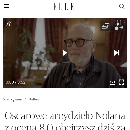
0:00 / 3:52
Strona główna
Kultura
Oscarowe arcydzieło Nolana
z oceną 8,0 obejrzysz dziś za