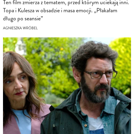
Ten film zmierza z tematem, przed którym uciekają inni.
Topa i Kulesza w obsadzie i masa emocji. „Płakałam
długo po seansie”
AGNIESZKA WRÓBEL