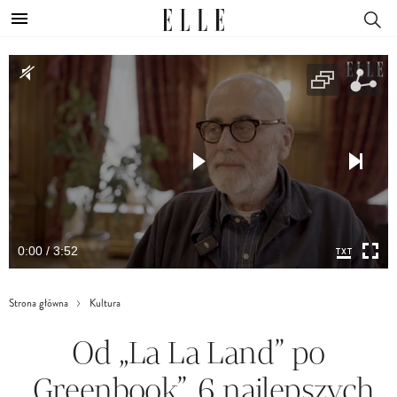
0:00 / 3:52
Strona główna
Kultura
Od „La La Land” po
„Greenbook”. 6 najlepszych