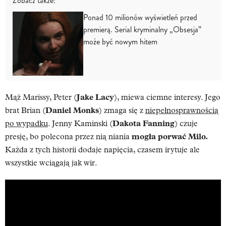
Zobacz także:
Ponad 10 milionów wyświetleń przed
premierą. Serial kryminalny „Obsesja”
może być nowym hitem
Mąż Marissy, Peter (
Jake Lacy
), miewa ciemne interesy.
Jego
brat Brian (
Daniel Monks
) zmaga się z
niepełnosprawnością
po wypadku
. Jenny Kaminski (
Dakota Fanning
) czuje
presję, bo polecona przez nią niania
mogła porwać Milo.
Każda z tych historii dodaje napięcia, czasem irytuje ale
wszystkie wciągają jak wir.