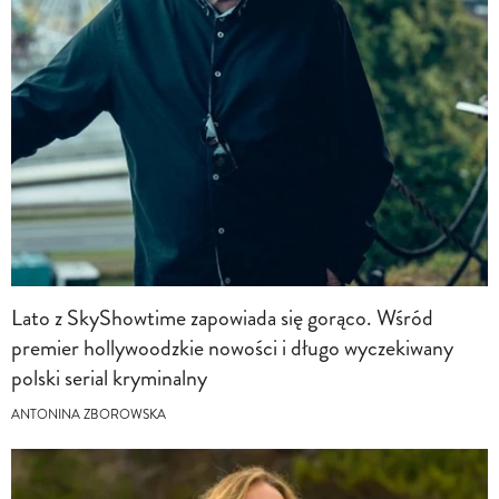
Lato z SkyShowtime zapowiada się gorąco. Wśród
premier hollywoodzkie nowości i długo wyczekiwany
polski serial kryminalny
ANTONINA ZBOROWSKA