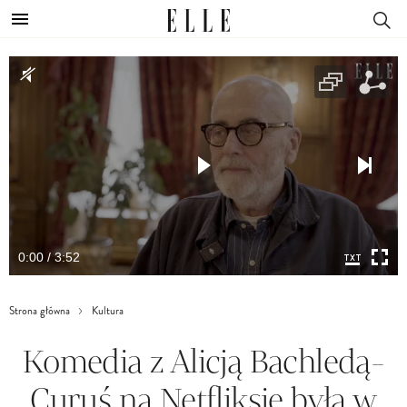
0:00 / 3:52
Strona główna
Kultura
Komedia z Alicją Bachledą-
Curuś na Netfliksie była w