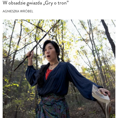
W obsadzie gwiazda „Gry o tron”
AGNIESZKA WRÓBEL