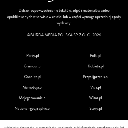
Dalsze rozpowszechnianie tekstów, zdjęć i materiałów wideo
opublikowanych w serwisie w całości lub w części wymaga uprzedniej zgody
wydawcy.
©BURDA MEDIA POLSKA SP. Z O. O. 2026
Party.pl
Polki.pl
Glamour.pl
Kobieta.pl
Cocolita.pl
Przyslijprzepis.pl
Mamotoja.pl
Viva.pl
Mojegotowanie.pl
Wizaz.pl
National-geographic.pl
Story.pl
Jakiekolwiek aktywności, w szczególności: pobieranie, zwielokrotnianie, przechowywanie, lub