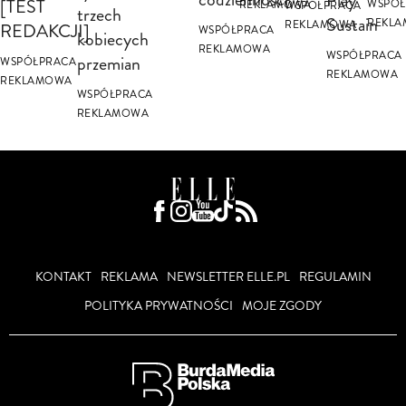
Play
[TEST
WSPÓŁ
REKLAMOWA
WSPÓŁPRACA
trzech
Sustain
REKL
REKLAMOWA
REDAKCJI]
WSPÓŁPRACA
kobiecych
REKLAMOWA
WSPÓŁPRACA
przemian
WSPÓŁPRACA
REKLAMOWA
REKLAMOWA
WSPÓŁPRACA
REKLAMOWA
KONTAKT
REKLAMA
NEWSLETTER ELLE.PL
REGULAMIN
POLITYKA PRYWATNOŚCI
MOJE ZGODY