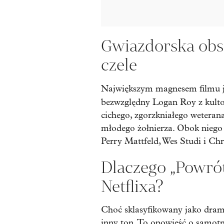
Gwiazdorska obs
czele
Największym magnesem filmu 
bezwzględny Logan Roy z kult
cichego, zgorzkniałego weteran
młodego żołnierza. Obok niego n
Perry Mattfeld, Wes Studi i Chr
Dlaczego „Powrót
Netflixa?
Choć sklasyfikowany jako dram
inny ton. To opowieść o samotnoś