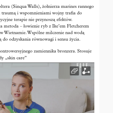
ltera (Sinqua Walls), żołnierza marines rannego
z traumą i wspomnieniami wojny trafia do
ycyjne terapie nie przynoszą efektów.
ła metoda – łowienie ryb z Ike’em Fletcherem
 w Wietnamie. Wspólne milczenie nad wodą
ką do odzyskania równowagi i sensu życia.
ontrowersyjnego zamiennika bronzera. Stosuje
dy „skin care”