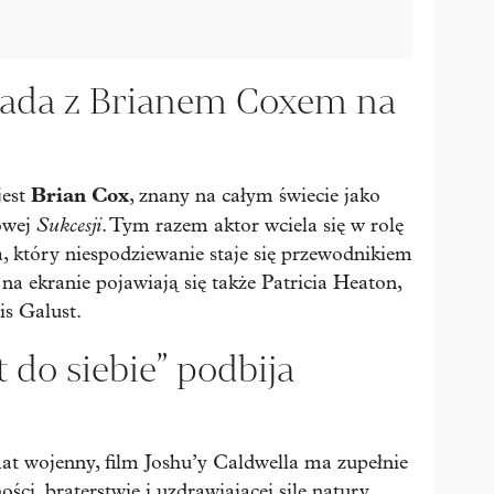
ada z Brianem Coxem na
Brian Cox
jest
, znany na całym świecie jako
Sukcesji
owej
. Tym razem aktor wciela się w rolę
a, który niespodziewanie staje się przewodnikiem
a ekranie pojawiają się także Patricia Heaton,
is Galust.
 do siebie” podbija
at wojenny, film Joshu’y Caldwella ma zupełnie
ci, braterstwie i uzdrawiającej sile natury.