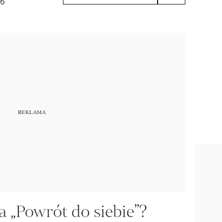
56
 „Powrót do siebie”?