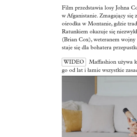
Film przedstawia losy Johna Co
w Afganistanie. Zmagający się 
ośrodka w Montanie, gdzie trad
Ratunkiem okazuje się niezwyk
(Brian Cox), weteranem wojny
staje się dla bohatera przepust
WIDEO
Maffashion używa k
go od lat i łamie wszystkie zasa