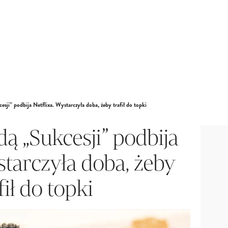
esji” podbija Netflixa. Wystarczyła doba, żeby trafił do topki
dą „Sukcesji” podbija
starczyła doba, żeby
fił do topki