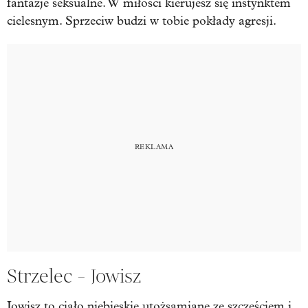
fantazje seksualne. W miłości kierujesz się instynktem
cielesnym. Sprzeciw budzi w tobie pokłady agresji.
Strzelec - Jowisz
Jowisz to ciało niebieskie utożsamiane ze szczęściem i