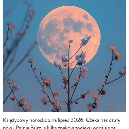
Księżycowy horoskop na lipiec 2026. Czeka nas czuły
nów i Pełnia Burz, a kilka znaków zodiaku odczuje te