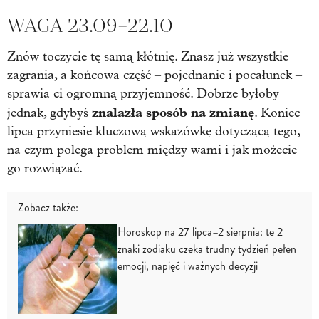
WAGA 23.09–22.10
Znów toczycie tę samą kłótnię. Znasz już wszystkie
zagrania, a końcowa część – pojednanie i pocałunek –
sprawia ci ogromną przyjemność. Dobrze byłoby
znalazła sposób na zmianę
jednak, gdybyś
. Koniec
lipca przyniesie kluczową wskazówkę dotyczącą tego,
na czym polega problem między wami i jak możecie
go rozwiązać.
Zobacz także:
Horoskop na 27 lipca–2 sierpnia: te 2
znaki zodiaku czeka trudny tydzień pełen
emocji, napięć i ważnych decyzji