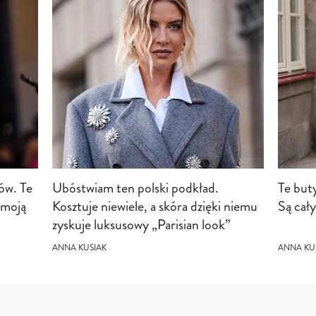
ów. Te
Ubóstwiam ten polski podkład.
Te but
 moją
Kosztuje niewiele, a skóra dzięki niemu
Są cały
zyskuje luksusowy „Parisian look”
ANNA KUSIAK
ANNA KU