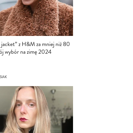
y jacket” z H&M za mniej niż 80
mój wybór na zimę 2024
SIAK