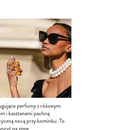
rygujące perfumy z różowym
em i kasztanami pachną
yczną nocą przy kominku. To
woryt na zimę