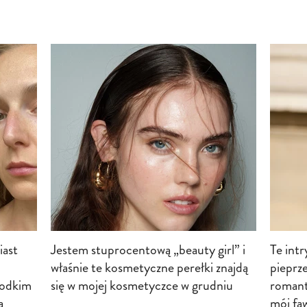
iast
Jestem stuprocentową „beauty girl” i
Te int
właśnie te kosmetyczne perełki znajdą
pieprz
łodkim
się w mojej kosmetyczce w grudniu
romant
ą
mój fa