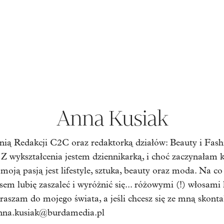
Anna Kusiak
ą Redakcji C2C oraz redaktorką działów: Beauty i Fashi
. Z wykształcenia jestem dziennikarką, i choć zaczynałam 
 moją pasją jest lifestyle, sztuka, beauty oraz moda. Na c
sem lubię zaszaleć i wyróżnić się... różowymi (!) włosam
praszam do mojego świata, a jeśli chcesz się ze mną skont
nna.kusiak@burdamedia.pl