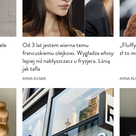
ele
Od 3 lat jestem wierna temu
„Fluff
4
francuskiemu olejkowi. Wygładza włosy
zł to 
lepiej niż nabłyszczacz u fryzjera. Lśnią
jak tafla
ANNA KUSIAK
ANNA KU