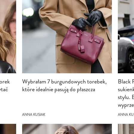
orek
Wybrałam 7 burgundowych torebek,
Black 
ytać
które idealnie pasują do płaszcza
sukien
stylu.
wyprze
ANNA KUSIAK
ANNA KU