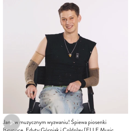
Jann w muzycznym wyzwaniu! Śpiewa piosenki
Beyonce, Edyty Górniak i Coldplay [ELLE Music