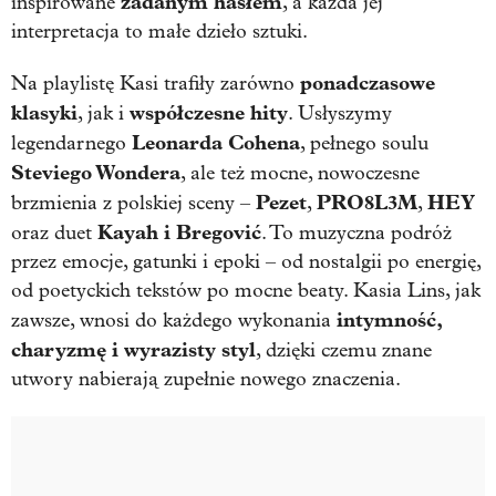
zadanym hasłem
inspirowane
, a każda jej
interpretacja to małe dzieło sztuki.
ponadczasowe
Na playlistę Kasi trafiły zarówno
klasyki
współczesne hity
, jak i
. Usłyszymy
Leonarda Cohena
legendarnego
, pełnego soulu
Steviego Wondera
, ale też mocne, nowoczesne
Pezet
PRO8L3M
HEY
brzmienia z polskiej sceny –
,
,
Kayah i Bregović
oraz duet
. To muzyczna podróż
przez emocje, gatunki i epoki – od nostalgii po energię,
od poetyckich tekstów po mocne beaty. Kasia Lins, jak
intymność,
zawsze, wnosi do każdego wykonania
charyzmę i wyrazisty styl
, dzięki czemu znane
utwory nabierają zupełnie nowego znaczenia.