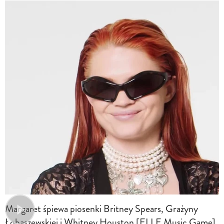
Margaret śpiewa piosenki Britney Spears, Grażyny
Łobaszewskiej i Whitney Houston [ELLE Music Game]