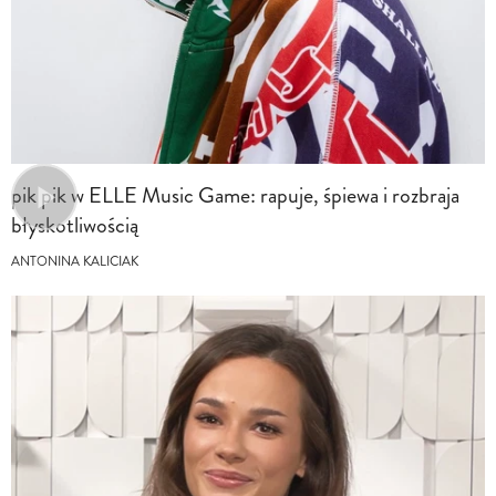
pik pik w ELLE Music Game: rapuje, śpiewa i rozbraja
błyskotliwością
ANTONINA KALICIAK