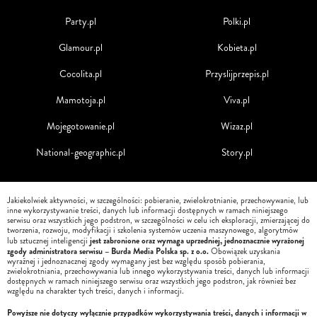
Party.pl
Polki.pl
Glamour.pl
Kobieta.pl
Cocolita.pl
Przyslijprzepis.pl
Mamotoja.pl
Viva.pl
Mojegotowanie.pl
Wizaz.pl
National-geographic.pl
Story.pl
Jakiekolwiek aktywności, w szczególności: pobieranie, zwielokrotnianie, przechowywanie, lub
inne wykorzystywanie treści, danych lub informacji dostępnych w ramach niniejszego
serwisu oraz wszystkich jego podstron, w szczególności w celu ich eksploracji, zmierzającej do
tworzenia, rozwoju, modyfikacji i szkolenia systemów uczenia maszynowego, algorytmów
jest zabronione oraz wymaga uprzedniej, jednoznacznie wyrażonej
lub sztucznej inteligencji
zgody administratora serwisu – Burda Media Polska sp. z o.o.
Obowiązek uzyskania
wyraźnej i jednoznacznej zgody wymagany jest bez względu sposób pobierania,
zwielokrotniania, przechowywania lub innego wykorzystywania treści, danych lub informacji
dostępnych w ramach niniejszego serwisu oraz wszystkich jego podstron, jak również bez
względu na charakter tych treści, danych i informacji.
Powyższe nie dotyczy wyłącznie przypadków wykorzystywania treści, danych i informacji w