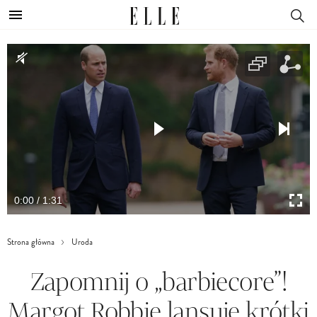
0:00 / 1:31
Strona główna
Uroda
Zapomnij o „barbiecore”!
Margot Robbie lansuje krótki