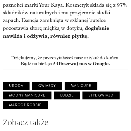
paznokci marki Your Kaya. Kosmetyk składa się z 97%
składników naturalnych i ma przyjemnie słodki
zapach. Esencja zamknięta w szklanej butelce
dogłębnie
pozostawia skórę miękką w dotyku,
nawilża i odżywia, również płytkę.
Dziękujemy, że przeczytałaś/eś nasz artykuł do końca.
Bądź na bieżąco!
Obserwuj nas w Google
.
URODA
GWIAZDY
MANICURE
MODNY MANICURE
LUDZIE
STYL GWIAZD
MARGOT ROBBIE
Zobacz także