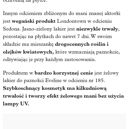
ochronną na płytce.
Innym odcieniem zbliżonym do mani znanej aktorki
wegański produkt
jest
Londontown w odcieniu
niezwykle trwały
Sedona. Jasno-zielony lakier jest
,
pozostając na płytkach do nawet 7 dni. W swoim
drogocennych roślin i
składzie ma mieszankę
olejków kwiatowych,
które wzmacniają paznokcie,
odżywiając je przy każdym zastosowaniu.
bardzo korzystnej cenie
Produktem w
jest żelowy
lakier do paznokci Eveline w odcieniu nr 185.
Szybkoschnący kosmetyk ma kilkudniową
trwałość i tworzy efekt żelowego mani bez użycia
lampy UV.