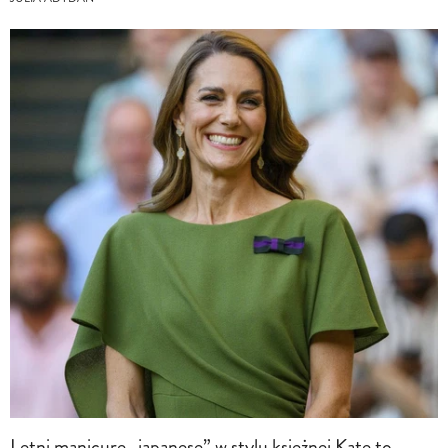
Letni manicure „japanese” w stylu księżnej Kate to