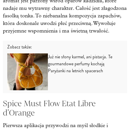
aromat jest parzony wśród oparów kadzidła, które
nadaje mu wytrawny charakter. Całość jest złagodzona
fasolką tonka. To niebanalna kompozycja zapachów,
która doskonale uwodzi płeć przeciwną. Wywołuje
przyjemne wspomnienia i ma świetną trwałość.
Zobacz także:
Już nie słony karmel, ani pistacja. Te
gourmandowe perfumy kochają
Paryżanki na letnich spacerach
Spice Must Flow Etat Libre
d'Orange
Pierwsza aplikacja przywodzi na myśl słodkie i