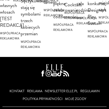
Sęczykowskiej
REKLAMOWA
REKLAMOWA
umiem”
miejs
piękne
cała
konkursu
Cocktails
własnych
stają się
szyk
celebrowanie
rodzina
Designers
WSPÓŁPRACA
włosach
symbolami
WSPÓŁPRACA
codzienności
Play
REKLAMOWA
[TEST
WSPÓŁ
REKLAMOWA
WSPÓŁPRACA
trzech
Sustain
REKL
REKLAMOWA
REDAKCJI]
WSPÓŁPRACA
kobiecych
REKLAMOWA
WSPÓŁPRACA
przemian
WSPÓŁPRACA
REKLAMOWA
REKLAMOWA
WSPÓŁPRACA
REKLAMOWA
KONTAKT
REKLAMA
NEWSLETTER ELLE.PL
REGULAMIN
POLITYKA PRYWATNOŚCI
MOJE ZGODY