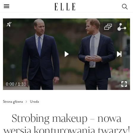
0:00 / 1:31
Strona główna
Uroda
Strobing makeup – nowa
wersja konturowania twarzy!