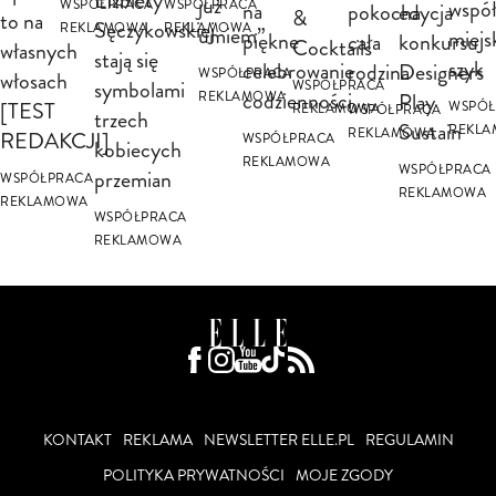
Elżbiety
już
wspó
na
WSPÓŁPRACA
WSPÓŁPRACA
pokocha
edycja
&
to na
Sęczykowskiej
REKLAMOWA
REKLAMOWA
umiem”
miejs
piękne
cała
konkursu
Cocktails
własnych
stają się
szyk
celebrowanie
rodzina
Designers
WSPÓŁPRACA
włosach
symbolami
WSPÓŁPRACA
codzienności
Play
REKLAMOWA
[TEST
WSPÓŁ
REKLAMOWA
WSPÓŁPRACA
trzech
Sustain
REKL
REKLAMOWA
REDAKCJI]
WSPÓŁPRACA
kobiecych
REKLAMOWA
WSPÓŁPRACA
przemian
WSPÓŁPRACA
REKLAMOWA
REKLAMOWA
WSPÓŁPRACA
REKLAMOWA
KONTAKT
REKLAMA
NEWSLETTER ELLE.PL
REGULAMIN
POLITYKA PRYWATNOŚCI
MOJE ZGODY