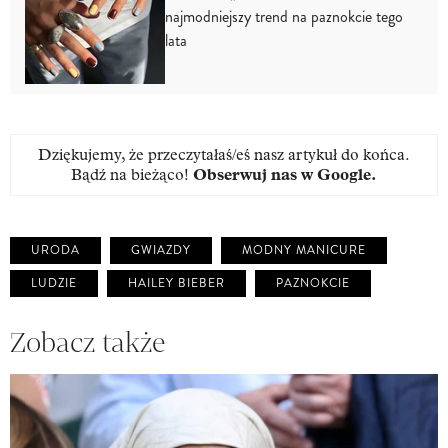
najmodniejszy trend na paznokcie tego
lata
Dziękujemy, że przeczytałaś/eś nasz artykuł do końca.
Bądź na bieżąco!
Obserwuj nas w Google
.
URODA
GWIAZDY
MODNY MANICURE
LUDZIE
HAILEY BIEBER
PAZNOKCIE
Zobacz także