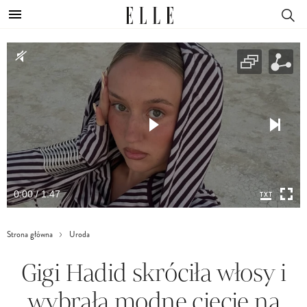
0:00 / 1:47
Strona główna
Uroda
Gigi Hadid skróciła włosy i
wybrała modne cięcie na