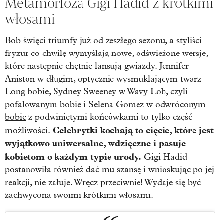
Metamorfoza Gigi Hadid z krótkimi
włosami
Bob święci triumfy już od zeszłego sezonu, a styliści
fryzur co chwilę wymyślają nowe, odświeżone wersje,
które następnie chętnie lansują gwiazdy. Jennifer
Aniston w długim, optycznie wysmuklającym twarz
Long bobie,
Sydney Sweeney w Wavy Lob
, czyli
pofalowanym bobie i
Selena Gomez w odwróconym
bobie
z podwiniętymi końcówkami to tylko część
Celebrytki kochają to cięcie, które jest
możliwości.
wyjątkowo uniwersalne, wdzięczne i pasuje
kobietom o każdym typie urody.
Gigi Hadid
postanowiła również dać mu szansę i wnioskując po jej
reakcji, nie załuje. Wręcz przeciwnie! Wydaje się być
zachwycona swoimi krótkimi włosami.