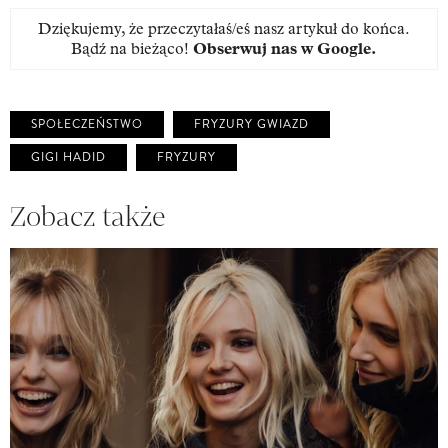
Dziękujemy, że przeczytałaś/eś nasz artykuł do końca.
Bądź na bieżąco!
Obserwuj nas w Google
.
SPOŁECZEŃSTWO
FRYZURY GWIAZD
GIGI HADID
FRYZURY
Zobacz także