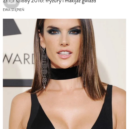
Złote Globy 2016: fryzury i makijaż gwiazd
EWA STĘPIEŃ