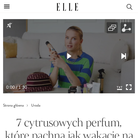
0:00 / 1:30
Strona główna
Uroda
7 cytrusowych perfum,
które pachną jak wakacje na