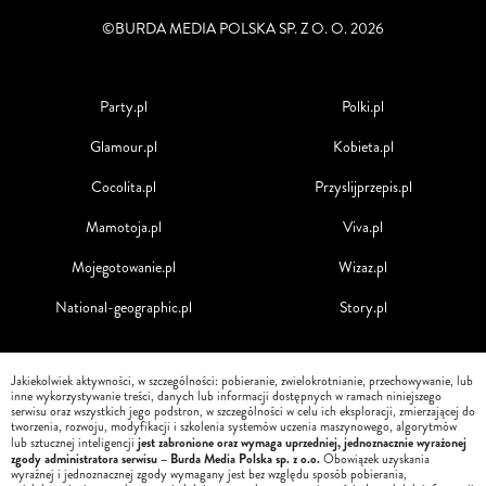
©BURDA MEDIA POLSKA SP. Z O. O. 2026
Party.pl
Polki.pl
Glamour.pl
Kobieta.pl
Cocolita.pl
Przyslijprzepis.pl
Mamotoja.pl
Viva.pl
Mojegotowanie.pl
Wizaz.pl
National-geographic.pl
Story.pl
Jakiekolwiek aktywności, w szczególności: pobieranie, zwielokrotnianie, przechowywanie, lub
inne wykorzystywanie treści, danych lub informacji dostępnych w ramach niniejszego
serwisu oraz wszystkich jego podstron, w szczególności w celu ich eksploracji, zmierzającej do
tworzenia, rozwoju, modyfikacji i szkolenia systemów uczenia maszynowego, algorytmów
jest zabronione oraz wymaga uprzedniej, jednoznacznie wyrażonej
lub sztucznej inteligencji
zgody administratora serwisu – Burda Media Polska sp. z o.o.
Obowiązek uzyskania
wyraźnej i jednoznacznej zgody wymagany jest bez względu sposób pobierania,