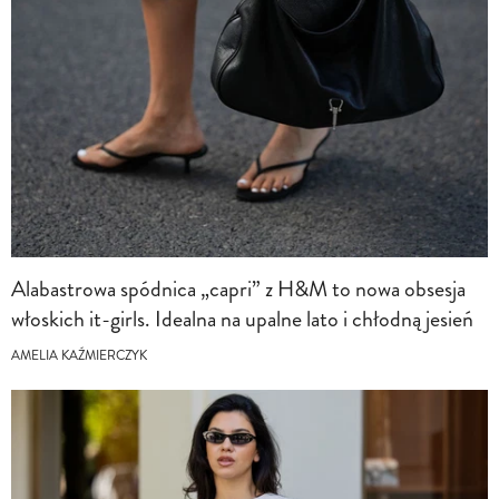
Alabastrowa spódnica „capri” z H&M to nowa obsesja
włoskich it-girls. Idealna na upalne lato i chłodną jesień
AMELIA KAŹMIERCZYK