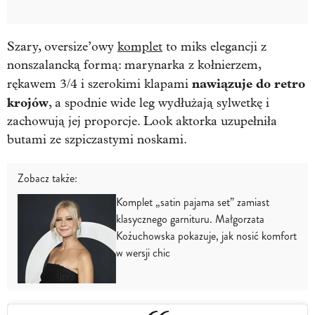
Szary, oversize’owy
komplet
to miks elegancji z
nonszalancką formą: marynarka z kołnierzem,
nawiązuje do retro
rękawem 3/4 i szerokimi klapami
krojów
, a spodnie wide leg wydłużają sylwetkę i
zachowują jej proporcje. Look aktorka uzupełniła
butami ze szpiczastymi noskami.
Zobacz także:
Komplet „satin pajama set” zamiast
klasycznego garnituru. Małgorzata
Kożuchowska pokazuje, jak nosić komfort
w wersji chic