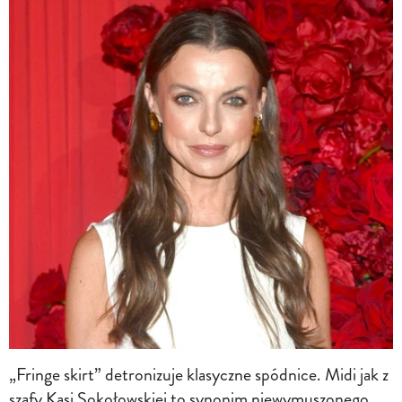
„Fringe skirt” detronizuje klasyczne spódnice. Midi jak z
szafy Kasi Sokołowskiej to synonim niewymuszonego