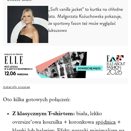
„Soft vanilla jacket” to kurtka na chłodne
lato. Małgorzata Kożuchowska pokazuje,
że sportowy fason też może wyglądać
luksusowo
materiały prasowe
Oto kilka gotowych połączeń:
Z klasycznym T-shirtem:
biała, lekko
oversize’owa koszulka + koronkowa
spódnica
+
klapki lub baleriny. Efekt: paryski minimalizm na