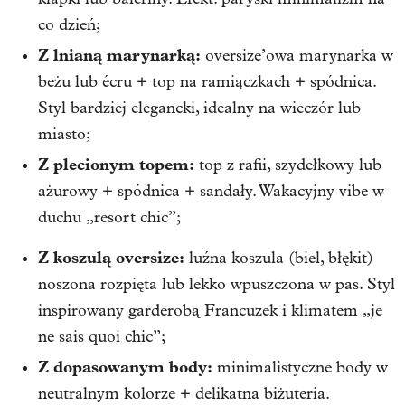
co dzień;
Z lnianą marynarką:
oversize’owa marynarka w
beżu lub écru + top na ramiączkach + spódnica.
Styl bardziej elegancki, idealny na wieczór lub
miasto;
Z plecionym topem:
top z rafii, szydełkowy lub
ażurowy + spódnica + sandały. Wakacyjny vibe w
duchu „resort chic”;
Z koszulą oversize:
luźna koszula (biel, błękit)
noszona rozpięta lub lekko wpuszczona w pas. Styl
inspirowany garderobą Francuzek i klimatem „je
ne sais quoi chic”;
Z dopasowanym body:
minimalistyczne body w
neutralnym kolorze + delikatna biżuteria.