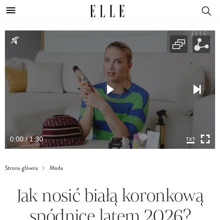
0:00 / 1:30
Strona główna
Moda
Jak nosić białą koronkową
spódnicę latem 2026?