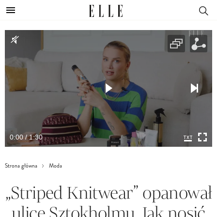
0:00 / 1:30
Strona główna
Moda
„Striped Knitwear” opanował
ulice Sztokholmu. Jak nosić