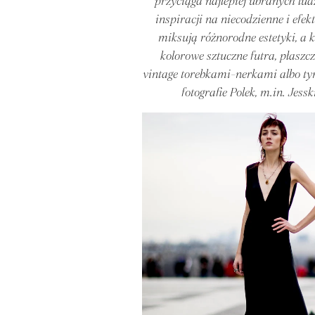
przyciąga najlepiej ubranych ludz
inspiracji na niecodzienne i efek
miksują różnorodne estetyki, a 
kolorowe sztuczne futra, płaszcz
vintage torebkami-nerkami albo tymi
fotografie Polek, m.in. Jess