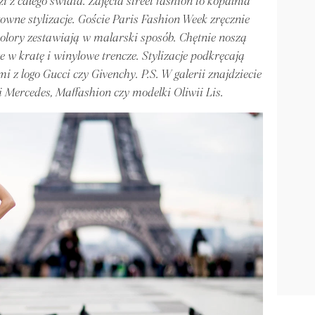
i z całego świata. Zdjęcia street fashion to kopalnia
towne stylizacje. Goście Paris Fashion Week zręcznie
kolory zestawiają w malarski sposób. Chętnie noszą
e w kratę i winylowe trencze. Stylizacje podkręcają
 z logo Gucci czy Givenchy. P.S. W galerii znajdziecie
ki Mercedes, Maffashion czy modelki Oliwii Lis.