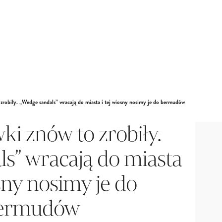
robiły. „Wedge sandals” wracają do miasta i tej wiosny nosimy je do bermudów
i znów to zrobiły.
s” wracają do miasta
osny nosimy je do
ermudów