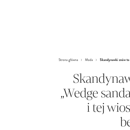
Skandynawki znów to z
Strona główna
Moda
Skandynawk
„Wedge sandal
i tej wi
b