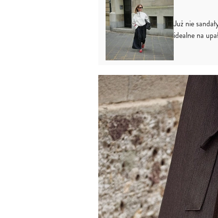
Już nie sandał
idealne na upa