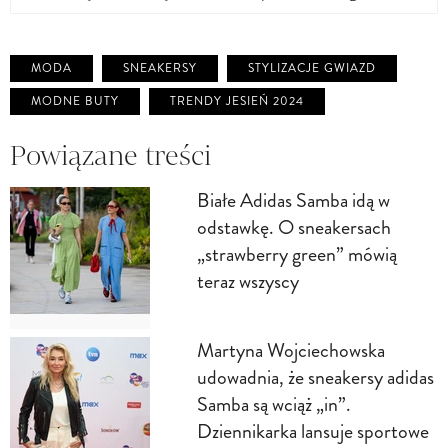
MODA
SNEAKERSY
STYLIZACJE GWIAZD
MODNE BUTY
TRENDY JESIEŃ 2024
Powiązane treści
Białe Adidas Samba idą w
odstawkę. O sneakersach
„strawberry green” mówią
teraz wszyscy
Martyna Wojciechowska
udowadnia, że sneakersy adidas
Samba są wciąż „in”.
Dziennikarka lansuje sportowe