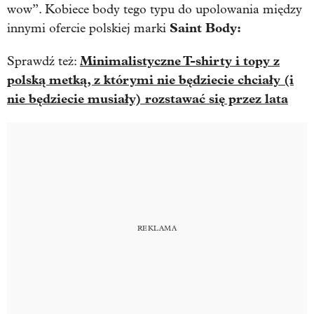
wow”. Kobiece body tego typu do upolowania między
Saint Body:
innymi ofercie polskiej marki
Minimalistyczne T-shirty i topy z
Sprawdź też:
polską metką, z którymi nie będziecie chciały (i
nie będziecie musiały) rozstawać się przez lata