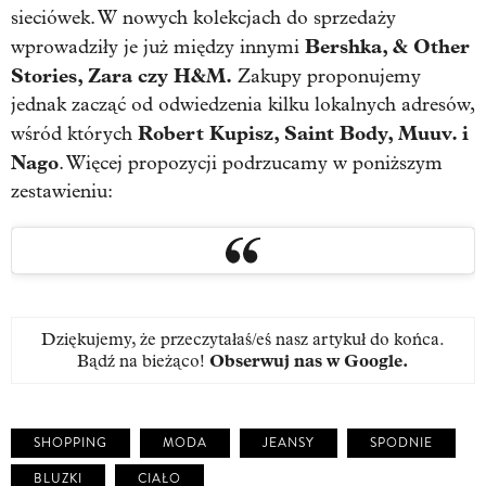
sieciówek. W nowych kolekcjach do sprzedaży
Bershka, & Other
wprowadziły je już między innymi
Stories, Zara czy H&M.
Zakupy proponujemy
jednak zacząć od odwiedzenia kilku lokalnych adresów,
Robert Kupisz, Saint Body, Muuv. i
wśród których
Nago
. Więcej propozycji podrzucamy w poniższym
zestawieniu:
Dziękujemy, że przeczytałaś/eś nasz artykuł do końca.
Bądź na bieżąco!
Obserwuj nas w Google
.
SHOPPING
MODA
JEANSY
SPODNIE
BLUZKI
CIAŁO