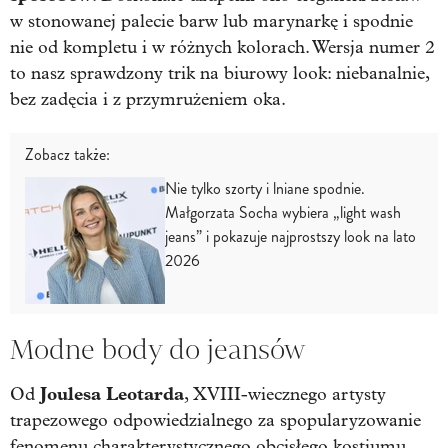
w stonowanej palecie barw lub marynarkę i spodnie
nie od kompletu i w różnych kolorach. Wersja numer 2
to nasz sprawdzony trik na biurowy look: niebanalnie,
bez zadęcia i z przymrużeniem oka.
Zobacz także:
Nie tylko szorty i lniane spodnie.
Małgorzata Socha wybiera „light wash
jeans” i pokazuje najprostszy look na lato
2026
Modne body do jeansów
Joulesa Leotarda
Od
, XVIII-wiecznego artysty
trapezowego odpowiedzialnego za spopularyzowanie
fenomenu charakterystycznego obcisłego kostiumu,