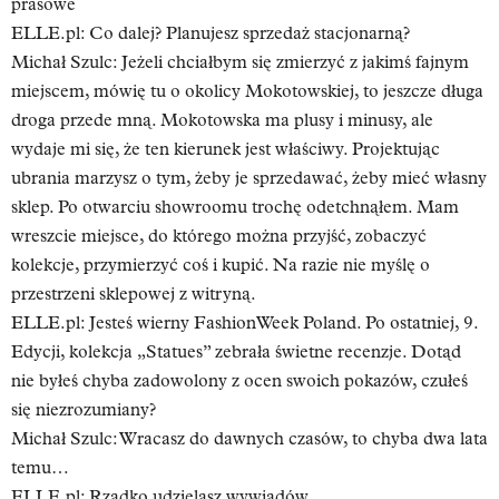
prasowe
ELLE.pl: Co dalej? Planujesz sprzedaż stacjonarną?
Michał Szulc:
Jeżeli chciałbym się zmierzyć z jakimś fajnym
miejscem, mówię tu o okolicy Mokotowskiej, to jeszcze długa
droga przede mną. Mokotowska ma plusy i minusy, ale
wydaje mi się, że ten kierunek jest właściwy. Projektując
ubrania marzysz o tym, żeby je sprzedawać, żeby mieć własny
sklep. Po otwarciu showroomu trochę odetchnąłem. Mam
wreszcie miejsce, do którego można przyjść, zobaczyć
kolekcje, przymierzyć coś i kupić. Na razie nie myślę o
przestrzeni sklepowej z witryną.
ELLE.pl: Jesteś wierny FashionWeek Poland. Po ostatniej, 9.
Edycji, kolekcja „Statues” zebrała świetne recenzje. Dotąd
nie byłeś chyba zadowolony z ocen swoich pokazów, czułeś
się niezrozumiany?
Michał Szulc:
Wracasz do dawnych czasów, to chyba dwa lata
temu…
ELLE.pl: Rzadko udzielasz wywiadów...