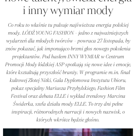
i inny wymiar mody
Co roku to właśnie tu pulsuje najświeższa energia polskiej
mody. ŁÓDŹ YOUNG FASHION - jedno z najważniejszych
wydarzeń dla młodych twórców - powraca 27 listopada, by
znów pokazać, jak imponująco brzmi głos nowego pokolenia
projektantów. Pod hasłem INNY WYMIAR w Centrum
Promocji Mody łódzkiej ASP spotkają się nowe idee i emocje,
które kształtują przyszłość branży. W programie m.in. finał
kultowej Złotej Nitki, Gala Dyplomowa Instytutu Ubioru,
pokaz specjalny Mariusza Przybylskiego, Fashion Film
Festival oraz debata ELLE i wykład trendowy Marcina
Świderka, szefa działu mody ELLE. To trzy dni pełne
inspiracji, różnorodnych narracji i nowych nazwisk, o
których wkrótce będzie głośno.