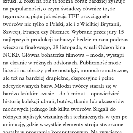
sztuki. Z roku na rok ta forma coraz bardziej zyskuje
na popularności, o czym świadczy również to, że
tegoroczna, piąta już edycja FFF przyciągnęła
twórców nie tylko z Polski, ale i z Wielkiej Brytanii,
Szwecji, Francji czy Niemiec. Wybrane przez jury 15
najlepszych produkcji zobaczyć będzie można podczas
wieczoru finałowego, 28 listopada, w sali Odeon kina
NCKF. Główna bohaterka filmowa – moda, wystąpi
na ekranie w różnych odsłonach. Publiczność może
liczyć i na obrazy pełne nostalgii, monochromatyczne,
ale też na bardziej drapieżne, ekspresyjne i pełne
zdecydowanych barw. Młodzi twórcy starali się w
bardzo krótkim czasie – do 7 minut – opowiedzieć
historię kolekcji ubrań, butów, tkanin lub akcesoriów
modowych jednego lub kilku twórców. Sięgali do
różnych stylistyk wizualnych i technicznych, w tym po
animację, gdzie wszystkie elementy stroju stworzone
zostały w programie komputerowym. Na zwycięzcę