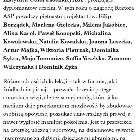
dyplomantów uczelni. W tym roku o nagrodę Rektora
Filip
ASP powalczy piętnastu projektantów:
Borządek, Marlena Gielecka, Milena Jakóbiec,
Alina Karol, Paweł Konopski, Michalina
Kowalewska, Natalia Kowalska, Joanna Lasecka,
Artur Majka, Wiktoria Pietrzak, Dominika
Sykta, Maja Tumaniec, Soffia Veselska, Zuzanna
Wilczyńska i Dominik Żyża
.
Różnorodność ich kolekcji – tak w formie, jak i
źródłach inspiracji – pozwala docenić potęgę
autorskich wizji, ale też samej mody, która jako
medium daje projektantom możliwość, by zbudować
osobistą opowieść, poszukać uniwersalnych prawd, a
nawet wygłosić manifest pokolenia. Jest tu przestrzeń
na estetykę uliczną i sportową, na dzianinowe sylwetki
inspirowane za dużymi, dziecięcymi ubraniami, na