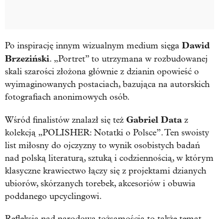
Dawid
Po inspirację innym wizualnym medium sięga
Brzeziński
. „Portret” to utrzymana w rozbudowanej
skali szarości złożona głównie z dzianin opowieść o
wyimaginowanych postaciach, bazująca na autorskich
fotografiach anonimowych osób.
Gabriel Data
Wśród finalistów znalazł się też
z
kolekcją „POLISHER: Notatki o Polsce”. Ten swoisty
list miłosny do ojczyzny to wynik osobistych badań
nad polską literaturą, sztuką i codziennością, w którym
klasyczne krawiectwo łączy się z projektami dzianych
ubiorów, skórzanych torebek, akcesoriów i obuwia
poddanego upcyclingowi.
Refleksja nad narodową tożsamością to także temat