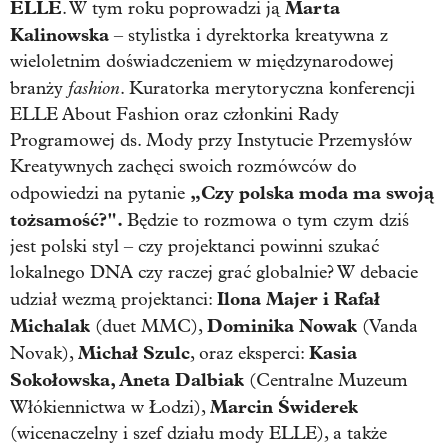
ELLE
Marta
. W tym roku poprowadzi ją
Kalinowska
– stylistka i dyrektorka kreatywna z
wieloletnim doświadczeniem w międzynarodowej
fashion
branży
. Kuratorka merytoryczna konferencji
ELLE About Fashion oraz członkini Rady
Programowej ds. Mody przy Instytucie Przemysłów
Kreatywnych zachęci swoich rozmówców do
„Czy polska moda ma swoją
odpowiedzi na pytanie
tożsamość?".
Będzie to rozmowa o tym czym dziś
jest polski styl – czy projektanci powinni szukać
lokalnego DNA czy raczej grać globalnie? W debacie
Ilona Majer i Rafał
udział wezmą projektanci:
Michalak
Dominika Nowak
(duet MMC),
(Vanda
Michał Szulc
Kasia
Novak),
, oraz eksperci:
Sokołowska, Aneta Dalbiak
(Centralne Muzeum
Marcin Świderek
Włókiennictwa w Łodzi),
(wicenaczelny i szef działu mody ELLE), a także