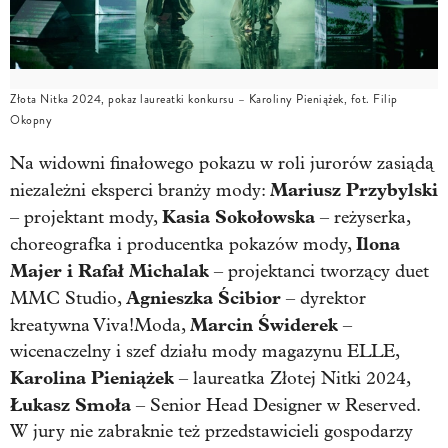
Złota Nitka 2024, pokaz laureatki konkursu – Karoliny Pieniążek, fot. Filip
Okopny
Na widowni finałowego pokazu w roli jurorów zasiądą
Mariusz Przybylski
niezależni eksperci branży mody:
Kasia Sokołowska
– projektant mody,
– reżyserka,
Ilona
choreografka i producentka pokazów mody,
Majer i Rafał Michalak
– projektanci tworzący duet
Agnieszka Ścibior
MMC Studio,
– dyrektor
Marcin Świderek
kreatywna Viva!Moda,
–
wicenaczelny i szef działu mody magazynu ELLE,
Karolina Pieniążek
– laureatka Złotej Nitki 2024,
Łukasz Smoła
– Senior Head Designer w Reserved.
W jury nie zabraknie też przedstawicieli gospodarzy