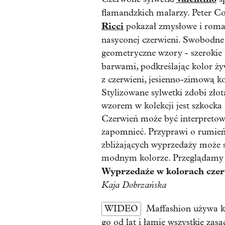
flamandzkich malarzy. Peter 
Ricci
pokazał zmysłowe i roman
nasyconej czerwieni. Swobodne 
geometryczne wzory - szerokie k
barwami, podkreślając kolor ży
z czerwieni, jesienno-zimową ko
Stylizowane sylwetki zdobi zło
wzorem w kolekcji jest szkocka 
Czerwień może być interpretowa
zapomnieć. Przyprawi o rumień
zbliżających wyprzedaży może 
modnym kolorze.
Przeglądamy 
Wyprzedaże w kolorach cze
Kaja Dobrzańska
WIDEO
Maffashion używa k
go od lat i łamie wszystkie zasa