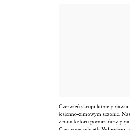
Czerwień skrupulatnie pojawia
jesienno-zimowym sezonie. Nas
z nutą koloru pomarańczy pojaw
Valentino
Czerwone sylwetki
sp