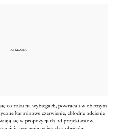
 się co roku na wybiegach, powraca i w obecnym
ycone karminowe czerwienie, chłodne odcienie
iają się w propozycjach od projektantów.
rawiają wrażenie wyjętych z obrazów