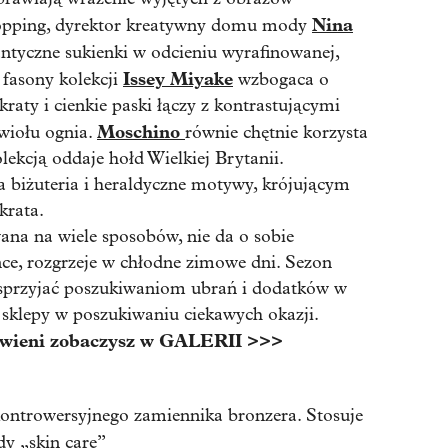
Nina
Copping, dyrektor kreatywny domu mody
tyczne sukienki w odcieniu wyrafinowanej,
Issey Miyake
fasony kolekcji
wzbogaca o
raty i cienkie paski łączy z kontrastującymi
Moschino
wiołu ognia.
równie chętnie korzysta
lekcją oddaje hołd Wielkiej Brytanii.
ta biżuteria i heraldyczne motywy, krójującym
krata.
na na wiele sposobów, nie da o sobie
ce, r
ozgrzeje w chłodne zimowe dni. Sezon
sprzyjać poszukiwaniom ubrań i dodatków w
sklepy w poszukiwaniu ciekawych okazji.
rwieni zobaczysz w GALERII >>>
ontrowersyjnego zamiennika bronzera. Stosuje
dy „skin care”