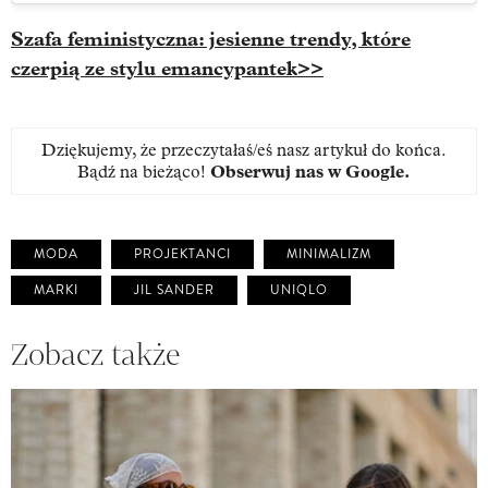
Szafa feministyczna: jesienne trendy, które
czerpią ze stylu emancypantek>>
Dziękujemy, że przeczytałaś/eś nasz artykuł do końca.
Bądź na bieżąco!
Obserwuj nas w Google
.
MODA
PROJEKTANCI
MINIMALIZM
MARKI
JIL SANDER
UNIQLO
Zobacz także