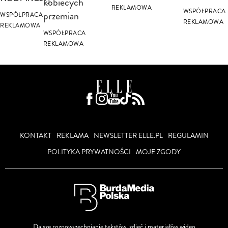
kobiecych
REKLAMOWA
WSPÓŁPRACA
przemian
WSPÓŁPRACA
REKLAMOWA
REKLAMOWA
WSPÓŁPRACA
REKLAMOWA
KONTAKT
REKLAMA
NEWSLETTER ELLE.PL
REGULAMIN
POLITYKA PRYWATNOŚCI
MOJE ZGODY
Dalsze rozpowszechnianie tekstów, zdjęć i materiałów wideo