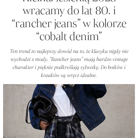
wracamy do lat 80. i
“rancher jeans” w kolorze
“cobalt denim”
Ten trend to najlepszy dowód na to, że klasyka nigdy nie
wychodzi z mody. "Rancher jeans" mają bardzo vintage
charakter i pięknie podkreślają sylwetkę. Do botków i
kozaków są wręcz idealne.