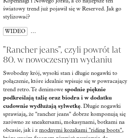
Kopenhagi i Nowego Jorku, a co najlepsze ten
światowy trend już pojawił się w Reserved. Jak go
stylizować?
WIDEO
…
"Rancher jeans", czyli powrót lat
80. w nowoczesnym wydaniu
Swobodny krój, wysoki stan i długie nogawki to
połączenie, które idealnie wpisuje się w powracający
spodnie p
ięknie
trend retro. Te denimowe
podkreślają talię oraz biodra i w dodatku
cudownie wydłużają sylwetkę
. Długie nogawki
sprawiają, że "rancher jeans" dobrze komponują się
zarówno ze sneakersami, mokasynami, botkami na
obcasie, jak i z
modnymi kozakami "riding boots"
,