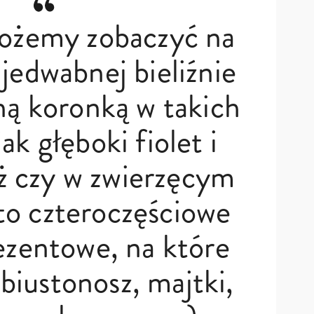
ożemy zobaczyć na
 jedwabnej bieliźnie
ną koronką w takich
ak głęboki fiolet i
ż czy w zwierzęcym
 to czteroczęściowe
ezentowe, na które
 biustonosz, majtki,