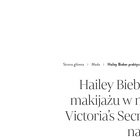
Hailey Bieber praktyc
Strona główna
Moda
Hailey Bie
makijażu w 
Victoria’s Se
na