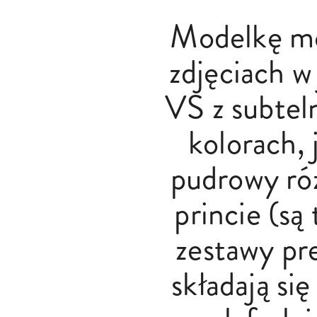
Modelkę m
zdjęciach w
VS z subtel
kolorach, j
pudrowy ró
princie (są
zestawy pr
składają się