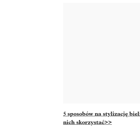
5 sposobów na stylizację bie
nich skorzystać>>