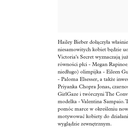
Hailey Bieber dołączyła właśni
niesamowitych kobiet będzie uo
Victoria's Secret wyznaczają już
równości płci - Megan Rapinoe,
niedługo) olimpijka - Eileen G
- Paloma Elsesser, a także inwe
Priyanka Chopra Jonas, czarnos
GirlGaze i twórczyni The Conv
modelka - Valentina Sampaio. T
pomóc marce w określeniu nowo
motywować kobiety do działania 
wyglądzie zewnętrznym.