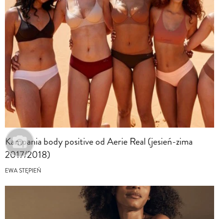
Kampania body positive od Aerie Real (jesień-zima
2017/2018)
EWA STĘPIEŃ