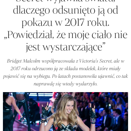
dlaczego odsunięto ją od
pokazu w 2017 roku.
„Powiedział, że moje ciało nie
jest wystarczające”
Bridget Malcolm współpracowała z Victoria's Secret, ale w
2017 roku odrzucono ją ze składu modelek, które miały
pojawić się na wybiegu. Po latach postanowiła ujawnić, co tak
naprawdę się wtedy wydarzyło.