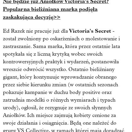
Nie będzie już Aniołków Victoria's Secret?
Popularna bieliźniana marka podjęła
zaskakująca decyzję>>
Victoria's Secret
Ed Razek nie pracuje już dla
-
został zwolniony po oskarżeniach o molestowanie i
zastraszanie. Sama marka, która przez ostatnie lata
spotykała się z liczną krytyką wobec swoich
kontrowersyjnych praktyk i wydarzeń, postanowiła
wreszcie odwrócić wszystko. Ostatnio bieliźniany
gigant, który kontynuuje wprowadzanie obranego
przez siebie kierunku zmian (w ostatnich sezonach
pokazuje kampanie w duchu body positive oraz
zatrudnia modelki o różnych wymiarach i typach
urody), ogłosił, że rezygnuje ze swoich słynnych
Aniołków. Ich miejsce zajmują kobiety cenione za
swoje działania i osiągnięcia. Będą one należeć do
grupy VS Collective, w ramach której mają doradzać