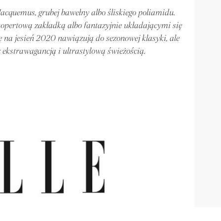
 Jacquemus, grubej bawełny albo śliskiego poliamidu.
z kopertową zakładką albo fantazyjnie układającymi się
 na jesień 2020 nawiązują do sezonowej klasyki, ale
 ekstrawagancją i ultrastylową świeżością.