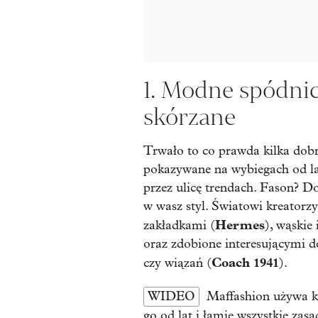
1. Modne spódnic
skórzane
Trwało to co prawda kilka dobr
pokazywane na wybiegach od l
przez ulicę trendach. Fason? Dow
w wasz styl. Światowi kreatorz
Hermes
zakładkami (
), wąski
oraz zdobione interesującymi de
Coach 1941
czy wiązań (
).
WIDEO
Maffashion używa k
go od lat i łamie wszystkie zasa