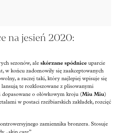
e na jesień 2020:
skórzane spódnice
ych sezonów, ale
uparcie
at, w końcu zadomowiły się zaakceptowanych
olny, a raczej taki, który najlepiej wpisuje się
y lansują te rozkloszowane z plisowanymi
Miu Miu
e i dopasowane o ołówkowym kroju (
)
talami w postaci rzeźbiarskich zakładek, rozcięć
ontrowersyjnego zamiennika bronzera. Stosuje
dy „skin care”