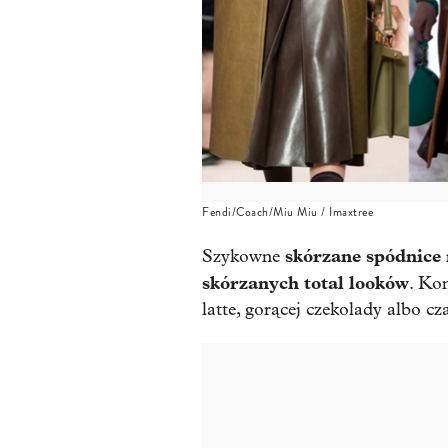
Fendi/Coach/Miu Miu / Imaxtree
skórzane spódnice n
Szykowne
skórzanych total looków
. Ko
latte, gorącej czekolady albo