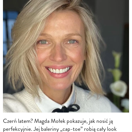
Czerń latem? Magda Mołek pokazuje, jak nosić ją
perfekcyjnie. Jej baleriny „cap-toe” robią cały look