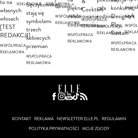
&
to na
Sęczykowskiej
REKLAMOWA
REKLAMOWA
umiem”
miejs
piękne
cała
konkursu
Cocktails
własnych
stają się
szyk
celebrowanie
rodzina
Designers
WSPÓŁPRACA
włosach
symbolami
WSPÓŁPRACA
codzienności
Play
REKLAMOWA
[TEST
WSPÓŁ
REKLAMOWA
WSPÓŁPRACA
trzech
Sustain
REKL
REKLAMOWA
REDAKCJI]
WSPÓŁPRACA
kobiecych
REKLAMOWA
WSPÓŁPRACA
przemian
WSPÓŁPRACA
REKLAMOWA
REKLAMOWA
WSPÓŁPRACA
REKLAMOWA
KONTAKT
REKLAMA
NEWSLETTER ELLE.PL
REGULAMIN
POLITYKA PRYWATNOŚCI
MOJE ZGODY