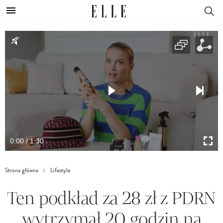
0:00 / 1:30
Strona główna
Lifestyle
Ten podkład za 28 zł z PDRN
wytrzymał 20 godzin na