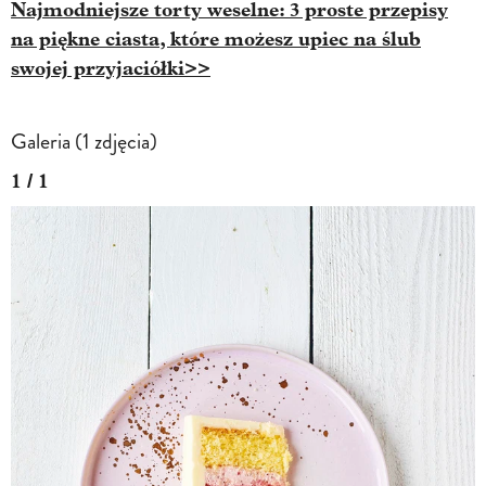
Najmodniejsze torty weselne: 3 proste przepisy
na piękne ciasta, które możesz upiec na ślub
swojej przyjaciółki>>
Galeria (1 zdjęcia)
1 / 1