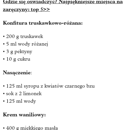
Gdzie się oświadczyć? Najpiękniejsze miejsca na
zaręczyny: top 5>>
Konfitura truskawkowo-różana:
• 200 g truskawek
• 5 ml wody różanej
• 3 g pektyny
• 10 g cukru
Nasączenie
:
• 125 ml syropu z kwiatów czarnego bzu
• sok z 2 limonek
• 125 ml wody
Krem waniliowy:
• 400 g miękkiego masła