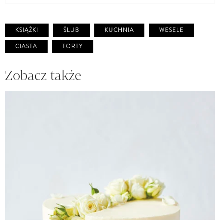
KSIĄŻKI
ŚLUB
KUCHNIA
WESELE
CIASTA
TORTY
Zobacz także