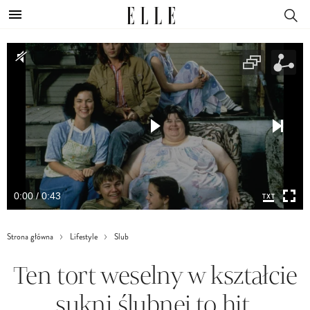
0:00 / 0:43
Strona główna
Lifestyle
Slub
Ten tort weselny w kształcie
sukni ślubnej to hit.