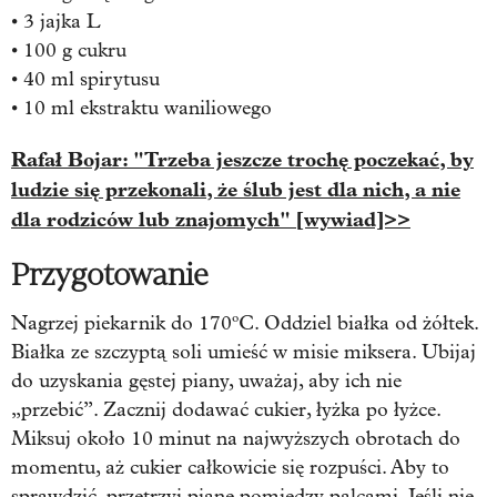
• 3 jajka L
• 100 g cukru
• 40 ml spirytusu
• 10 ml ekstraktu waniliowego
Rafał Bojar: "Trzeba jeszcze trochę poczekać, by
ludzie się przekonali, że ślub jest dla nich, a nie
dla rodziców lub znajomych" [wywiad]>>
Przygotowanie
Nagrzej piekarnik do 170ºC. Oddziel białka od żółtek.
Białka ze szczyptą soli umieść w misie miksera. Ubijaj
do uzyskania gęstej piany, uważaj, aby ich nie
„przebić”. Zacznij dodawać cukier, łyżka po łyżce.
Miksuj około 10 minut na najwyższych obrotach do
momentu, aż cukier całkowicie się rozpuści. Aby to
sprawdzić, przetrzyj pianę pomiędzy palcami. Jeśli nie