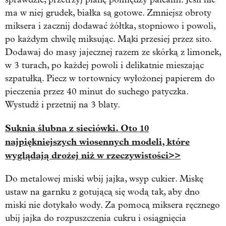
ma w niej grudek, białka są gotowe. Zmniejsz obroty
miksera i zacznij dodawać żółtka, stopniowo i powoli,
po każdym chwilę miksując. Mąki przesiej przez sito.
Dodawaj do masy jajecznej razem ze skórką z limonek,
w 3 turach, po każdej powoli i delikatnie mieszając
szpatułką. Piecz w tortownicy wyłożonej papierem do
pieczenia przez 40 minut do suchego patyczka.
Wystudź i przetnij na 3 blaty.
Suknia ślubna z sieciówki. Oto 10
najpiękniejszych wiosennych modeli, które
wyglądają drożej niż w rzeczywistości>>
Do metalowej miski wbij jajka, wsyp cukier. Miskę
ustaw na garnku z gotującą się wodą tak, aby dno
miski nie dotykało wody. Za pomocą miksera ręcznego
ubij jajka do rozpuszczenia cukru i osiągnięcia