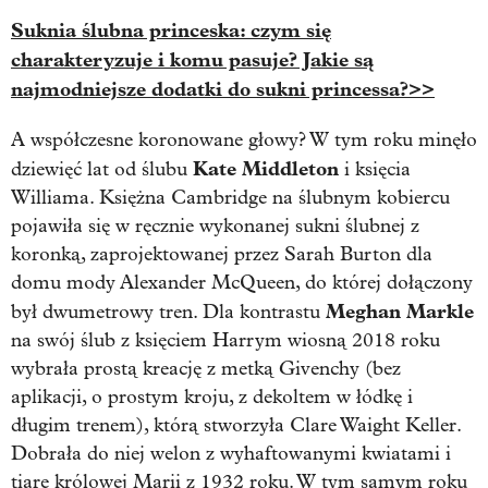
Suknia ślubna princeska: czym się
charakteryzuje i komu pasuje? Jakie są
najmodniejsze dodatki do sukni princessa?>>
A współczesne koronowane głowy? W tym roku minęło
Kate Middleton
dziewięć lat od ślubu
i księcia
Williama. Księżna Cambridge na ślubnym kobiercu
pojawiła się w ręcznie wykonanej sukni ślubnej z
koronką, zaprojektowanej przez Sarah Burton dla
domu mody Alexander McQueen, do której dołączony
Meghan Markle
był dwumetrowy tren. Dla kontrastu
na swój ślub z księciem Harrym wiosną 2018 roku
wybrała prostą kreację z metką Givenchy (bez
aplikacji, o prostym kroju, z dekoltem w łódkę i
długim trenem), którą stworzyła Clare Waight Keller.
Dobrała do niej welon z wyhaftowanymi kwiatami i
tiarę królowej Marii z 1932 roku. W tym samym roku