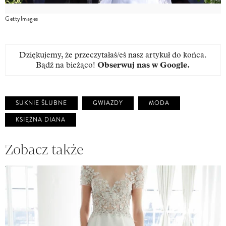
GettyImages
Dziękujemy, że przeczytałaś/eś nasz artykuł do końca.
Bądź na bieżąco!
Obserwuj nas w Google
.
SUKNIE ŚLUBNE
GWIAZDY
MODA
KSIĘŻNA DIANA
Zobacz także