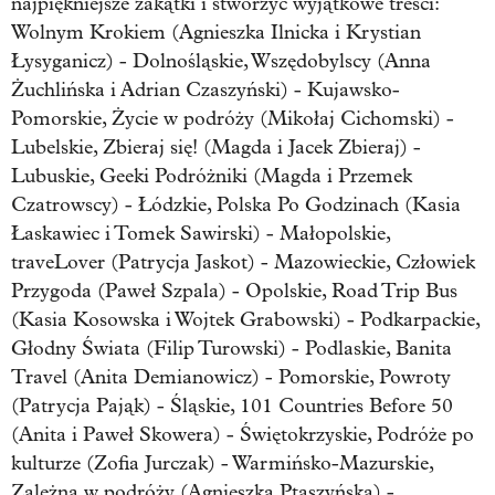
najpiękniejsze zakątki i stworzyć wyjątkowe treści:
Wolnym Krokiem (Agnieszka Ilnicka i Krystian
Łysyganicz) - Dolnośląskie, Wszędobylscy (Anna
Żuchlińska i Adrian Czaszyński) - Kujawsko-
Pomorskie, Życie w podróży (Mikołaj Cichomski) -
Lubelskie, Zbieraj się! (Magda i Jacek Zbieraj) -
Lubuskie, Geeki Podróżniki (Magda i Przemek
Czatrowscy) - Łódzkie, Polska Po Godzinach (Kasia
Łaskawiec i Tomek Sawirski) - Małopolskie,
traveLover (Patrycja Jaskot) - Mazowieckie, Człowiek
Przygoda (Paweł Szpala) - Opolskie, Road Trip Bus
(Kasia Kosowska i Wojtek Grabowski) - Podkarpackie,
Głodny Świata (Filip Turowski) - Podlaskie, Banita
Travel (Anita Demianowicz) - Pomorskie, Powroty
(Patrycja Pająk) - Śląskie, 101 Countries Before 50
(Anita i Paweł Skowera) - Świętokrzyskie, Podróże po
kulturze (Zofia Jurczak) - Warmińsko-Mazurskie,
Zależna w podróży (Agnieszka Ptaszyńska) -