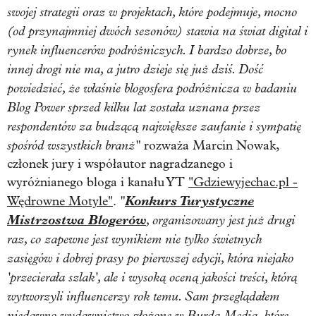
swojej strategii oraz w projektach, które podejmuje, mocno
(od przynajmniej dwóch sezonów) stawia na świat digital i
rynek influencerów podróżniczych. I bardzo dobrze, bo
innej drogi nie ma, a jutro dzieje się już dziś. Dość
powiedzieć, że właśnie blogosfera podróżnicza w badaniu
Blog Power sprzed kilku lat została uznana przez
respondentów za budzącą największe zaufanie i sympatię
spośród wszystkich branż"
rozważa Marcin Nowak,
członek jury i współautor nagradzanego i
wyróżnianego bloga i kanału YT
"Gdziewyjechac.pl -
"
Konkurs Turystyczne
Wędrowne Motyle"
.
Mistrzostwa Blogerów
, organizowany jest już drugi
raz, co zapewne jest wynikiem nie tylko świetnych
zasięgów i dobrej prasy po pierwszej edycji, która niejako
'przecierała szlak', ale i wysoką oceną jakości treści, którą
wytworzyli influencerzy rok temu. Sam przeglądałem
niedawno wydawnictwo złożone w Burda Media, które