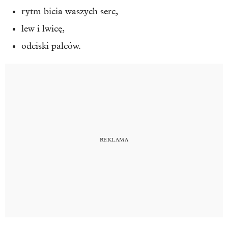
rytm bicia waszych serc,
lew i lwicę,
odciski palców.