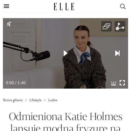
0:00 / 1:40
Strona główna
Lifestyle
Ludzie
Odmieniona Katie Holmes
lansuje modną fryzurę na