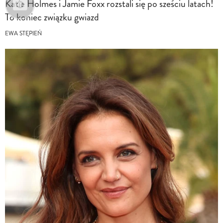
Katie Holmes i Jamie Foxx rozstali się po sześciu latach!
To koniec związku gwiazd
EWA STĘPIEŃ