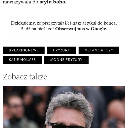
stylu boho.
nawiązywała do
Dziękujemy, że przeczytałaś/eś nasz artykuł do końca.
Bądź na bieżąco!
Obserwuj nas w Google
.
BREAKINGNEWS
FRYZURY
METAMORFOZY
KATIE HOLMES
MODNE FRYZURY
Zobacz także