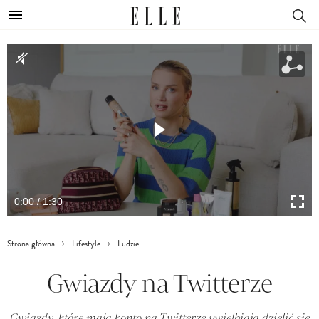
0:00 / 1:30
Strona główna
Lifestyle
Ludzie
Gwiazdy na Twitterze
Gwiazdy, które mają konto na Twitterze uwielbiają dzielić się