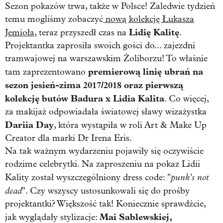
Sezon pokazów trwa, także w Polsce! Zaledwie tydzień
temu mogliśmy zobaczyć
nową kolekcję Łukasza
Lidię Kalitę
Jemioła
, teraz przyszedł czas na
.
Projektantka zaprosiła swoich gości do... zajezdni
tramwajowej na warszawskim Żoliborzu! To właśnie
premierową linię ubrań na
tam zaprezentowano
sezon jesień-zima 2017/2018 oraz pierwszą
kolekcję butów Badura x Lidia Kalita
. Co więcej,
za makijaż odpowiadała światowej sławy wizażystka
Dariia Day
, która wystąpiła w roli Art & Make Up
Creator dla marki Dr Irena Eris.
Na tak ważnym wydarzeniu pojawiły się oczywiście
rodzime celebrytki. Na zaproszeniu na pokaz Lidii
punk's not
Kality został wyszczególniony dress code: "
dead
". Czy wszyscy ustosunkowali się do prośby
projektantki? Większość tak! Koniecznie sprawdźcie,
Mai Sablewskiej,
jak wyglądały stylizacje: