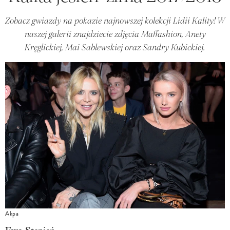
Zobacz gwiazdy na pokazie najnowszej kolekcji Lidii Kality! W
naszej galerii znajdziecie zdjęcia Maffashion, Anety
Kręglickiej, Mai Sablewskiej oraz Sandry Kubickiej.
Akpa