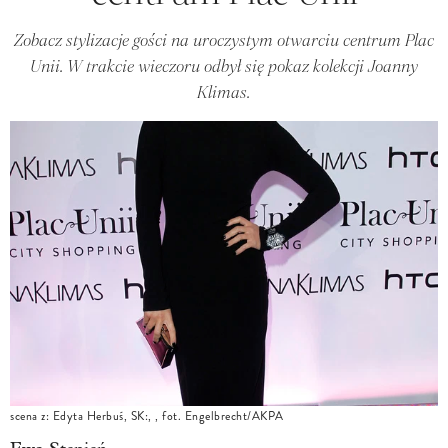
Zobacz stylizacje gości na uroczystym otwarciu centrum Plac
Unii. W trakcie wieczoru odbył się pokaz kolekcji Joanny
Klimas.
scena z: Edyta Herbuś, SK:, , fot. Engelbrecht/AKPA