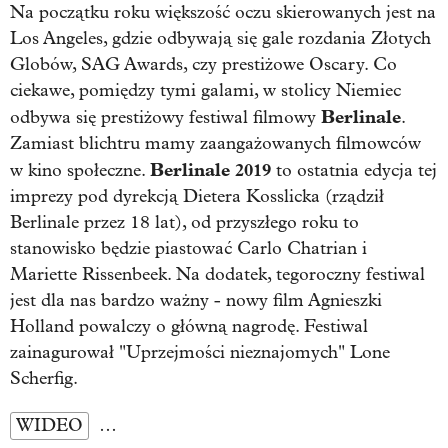
Na początku roku większość oczu skierowanych jest na
Los Angeles, gdzie odbywają się gale rozdania Złotych
Globów, SAG Awards, czy prestiżowe Oscary. Co
ciekawe, pomiędzy tymi galami, w stolicy Niemiec
Berlinale
odbywa się prestiżowy festiwal filmowy
.
Zamiast blichtru mamy zaangażowanych filmowców
Berlinale 2019
w kino społeczne.
to ostatnia edycja tej
imprezy pod dyrekcją Dietera Kosslicka (rządził
Berlinale przez 18 lat), od przyszłego roku to
stanowisko będzie piastować Carlo Chatrian i
Mariette Rissenbeek. Na dodatek, tegoroczny festiwal
jest dla nas bardzo ważny - nowy film Agnieszki
Holland powalczy o główną nagrodę. Festiwal
zainagurował "Uprzejmości nieznajomych" Lone
Scherfig.
WIDEO
…