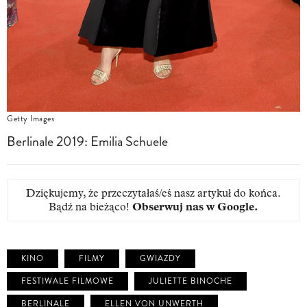
Getty Images
Berlinale 2019: Emilia Schuele
Dziękujemy, że przeczytałaś/eś nasz artykuł do końca.
Bądź na bieżąco!
Obserwuj nas w Google
.
KINO
FILMY
GWIAZDY
FESTIWALE FILMOWE
JULIETTE BINOCHE
BERLINALE
ELLEN VON UNWERTH