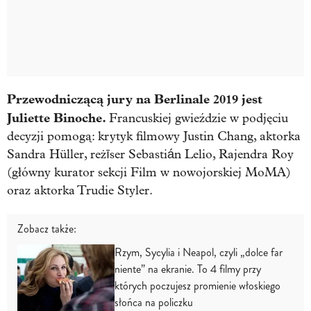
Przewodniczącą jury na Berlinale 2019 jest
Juliette Binoche.
Francuskiej gwieździe w podjęciu
decyzji pomogą: krytyk filmowy Justin Chang, aktorka
Sandra Hüller, reżīser Sebastián Lelio, Rajendra Roy
(główny kurator sekcji Film w nowojorskiej MoMA)
oraz aktorka Trudie Styler.
Zobacz także:
Rzym, Sycylia i Neapol, czyli „dolce far
niente” na ekranie. To 4 filmy przy
których poczujesz promienie włoskiego
słońca na policzku