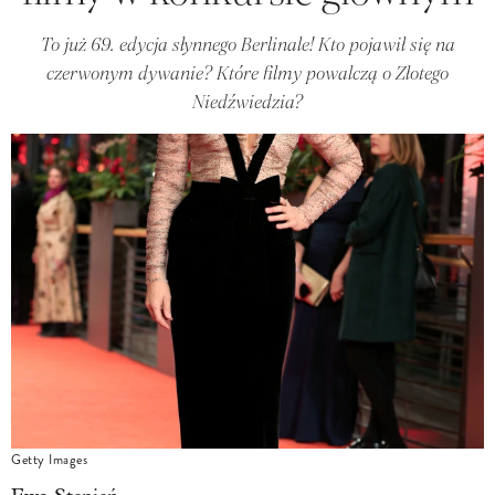
To już 69. edycja słynnego Berlinale! Kto pojawił się na
czerwonym dywanie? Które filmy powalczą o Złotego
Niedźwiedzia?
Getty Images